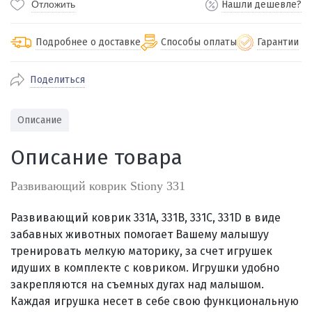
Отложить
Нашли дешевле?
Подробнее о доставке
Способы оплаты
Гарантии
Поделиться
По Екатеринбургу бесплатная
от 2000
доставка
Наличными при получении (для
Гарантия 
Описание
Екатеринбурга и близлежащих
По близлежащим городам
от 100
Предостав
городов)
стоимость доставки
Описание товара
Работаем 
Через СБП при получении (для
Отправляем во все регионы России
Екатеринбурга и близлежащих
Работаем
службами Пэк, Кит, Луч, Сдэк, Озон
Развивающий коврик Stiony 331
городов)
производ
доставка, Почта РФ или любой другой
Онлайн через СБП
транспортной компанией на Ваш выбор
Развивающий коврик 331А, 331В, 331С, 331D в виде
Оплата по счету для юридических лиц
забавных животных помогает Вашему малышуу
тренировать мелкую маторику, за счет игрушек
идуших в комплекте с ковриком. Игрушки удобно
закрепляются на съемных дугах над малышом.
Каждая игрушка несет в себе свою функциональную