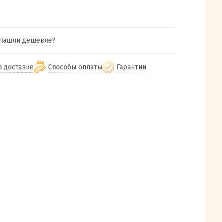
Нашли дешевле?
о доставке
Способы оплаты
Гарантии
гу бесплатная
от 2000
Гарантия на все товары
Наличными при получении (для
Екатеринбурга и близлежащих
м городам
Предоставляем чек при покупке
от 100
городов)
авки
Работаем более 12 лет
Через СБП при получении (для
все регионы России
Екатеринбурга и близлежащих
Работаем только с проверенными
ит, Луч, Сдэк, Озон
городов)
производителями и поставщиками
а РФ или любой другой
Онлайн через СБП
компанией на Ваш выбор
Оплата по счету для юридических лиц