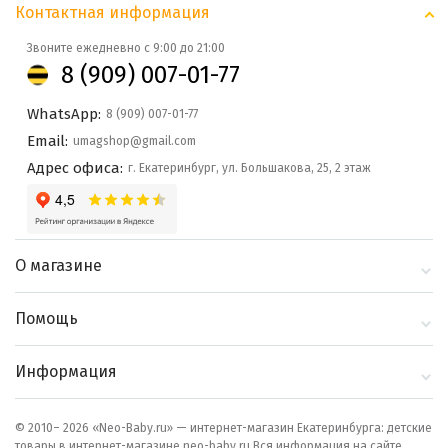
Контактная информация
Звоните ежедневно с 9:00 до 21:00
8 (909) 007-01-77
WhatsApp:
8 (909) 007-01-77
Email:
umagshop@gmail.com
Адрес офиса:
г. Екатеринбург, ул. Большакова, 25, 2 этаж
О магазине
О компании
Помощь
Контакты
Доставка и оплата
Информация
Блог
Политика
Выбор по бренду
конфиденциальности
© 2010– 2026 «Neo-Baby.ru» — интернет-магазин Екатеринбурга: детские
товары в интернет-магазине neo-baby.ru Вся информация на сайте