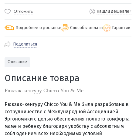
Отложить
Нашли дешевле?
Подробнее о доставке
Способы оплаты
Гарантии
Поделиться
По Екатеринбургу бесплатная
от 2000
доставка
Наличными при получении (для
Гарантия 
Описание
Екатеринбурга и близлежащих
По близлежащим городам
от 100
Предостав
городов)
стоимость доставки
Описание товара
Работаем 
Через СБП при получении (для
Отправляем во все регионы России
Екатеринбурга и близлежащих
Работаем
службами Пэк, Кит, Луч, Сдэк, Озон
Рюкзак-кенгуру Chicco You & Me
городов)
производ
доставка, Почта РФ или любой другой
Онлайн через СБП
транспортной компанией на Ваш выбор
Рюкзак-кенгуру Chicco You & Me была разработана в
Оплата по счету для юридических лиц
сотрудничестве с Международной Ассоциацией
Эргономики с целью обеспечения полного комфорта
маме и ребенку благодаря удобству с абсолютным
соблюдением всех необходимых условий