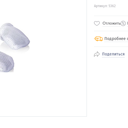
Артикул: 5362
Отложить
Подробнее 
Поделиться
По Екатеринбур
доставка
По близлежащи
стоимость дост
Отправляем во 
службами Пэк, К
доставка, Почт
транспортной 