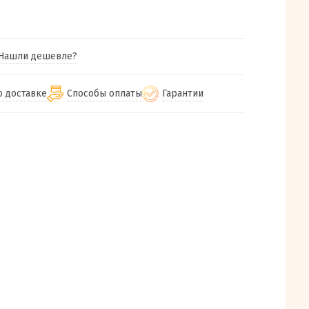
Нашли дешевле?
о доставке
Способы оплаты
Гарантии
гу бесплатная
от 2000
Гарантия на все товары
Наличными при получении (для
Екатеринбурга и близлежащих
м городам
Предоставляем чек при покупке
от 100
городов)
авки
Работаем более 12 лет
Через СБП при получении (для
все регионы России
Екатеринбурга и близлежащих
Работаем только с проверенными
ит, Луч, Сдэк, Озон
городов)
производителями и поставщиками
а РФ или любой другой
Онлайн через СБП
компанией на Ваш выбор
Оплата по счету для юридических лиц