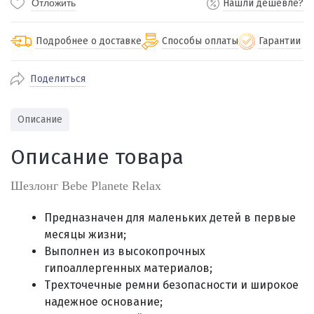
Отложить
Нашли дешевле?
Подробнее о доставке
Способы оплаты
Гарантии
Поделиться
По Екатеринбургу бесплатная
от 2000
доставка
Наличными при получении (для
Гарантия 
Описание
Екатеринбурга и близлежащих
По близлежащим городам
от 100
Предостав
городов)
стоимость доставки
Описание товара
Работаем 
Через СБП при получении (для
Отправляем во все регионы России
Екатеринбурга и близлежащих
Работаем
службами Пэк, Кит, Луч, Сдэк, Озон
Шезлонг Bebe Planete Relax
городов)
производ
доставка, Почта РФ или любой другой
Онлайн через СБП
транспортной компанией на Ваш выбор
Предназначен для маленьких детей в первые
Оплата по счету для юридических лиц
месяцы жизни;
Выполнен из высокопрочных
гипоаллергенных материалов;
Трехточечные ремни безопасности и широкое
надежное основание;