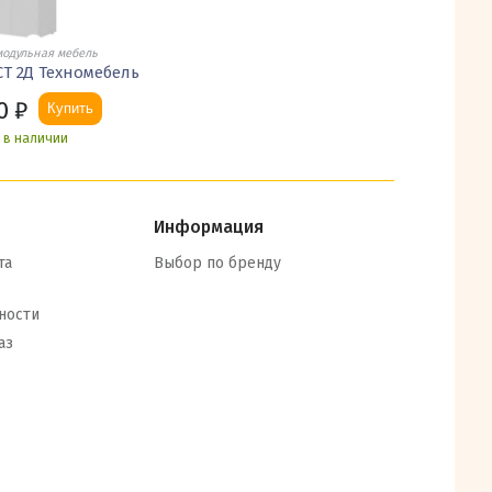
модульная мебель
СТ 2Д Техномебель
0
₽
Купить
ь в наличии
Информация
та
Выбор по бренду
ности
аз