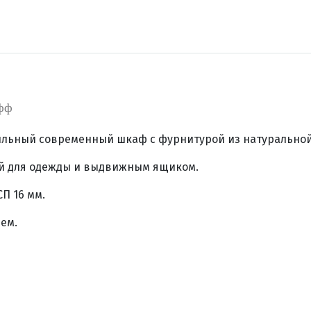
фф
тильный современный шкаф с фурнитурой из натурально
й для одежды и выдвижным ящиком.
П 16 мм.
ем.