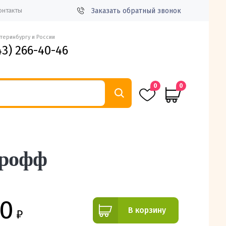
Заказать обратный звонок
онтакты
атеринбургу и России
43) 266-40-46
0
0
Ярофф
00
В корзину
₽