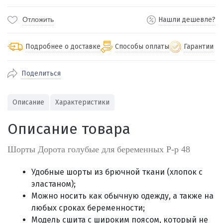
Отложить
Нашли дешевле?
Подробнее о доставке
Способы оплаты
Гарантии
Поделиться
По Екатеринбургу бесплатная
от 2000
доставка
Наличными при получении (для
Гарантия 
Описание
Характеристики
Екатеринбурга и близлежащих
По близлежащим городам
от 100
Предостав
городов)
стоимость доставки
Описание товара
Работаем 
Через СБП при получении (для
Отправляем во все регионы России
Екатеринбурга и близлежащих
Работаем
службами Пэк, Кит, Луч, Сдэк, Озон
Шорты Дорота голубые для беременных Р-р 48
городов)
производ
доставка, Почта РФ или любой другой
Онлайн через СБП
транспортной компанией на Ваш выбор
Удобные шорты из брючной ткани (хлопок с
Оплата по счету для юридических лиц
эластаном);
Можно носить как обычную одежду, а также на
любых сроках беременности;
Mодель сшита с широким поясом, который не