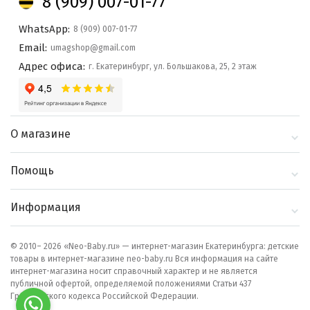
8 (909) 007-01-77
WhatsApp:
8 (909) 007-01-77
Email:
umagshop@gmail.com
Адрес офиса:
г. Екатеринбург, ул. Большакова, 25, 2 этаж
О магазине
О компании
Помощь
Контакты
Доставка и оплата
Информация
Блог
Политика
Выбор по бренду
конфиденциальности
© 2010– 2026 «Neo-Baby.ru» — интернет-магазин Екатеринбурга: детские
товары в интернет-магазине neo-baby.ru Вся информация на сайте
Как сделать заказ
интернет-магазина носит справочный характер и не является
публичной офертой, определяемой положениями Статьи 437
Гражданского кодекса Российской Федерации.