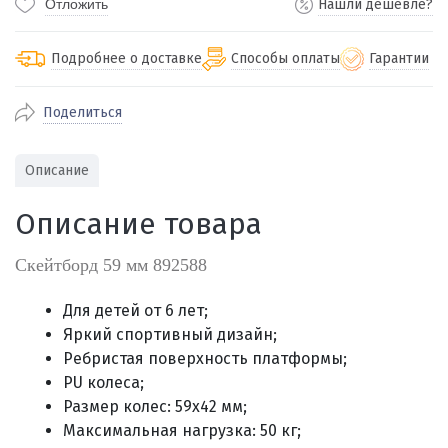
Отложить
Нашли дешевле?
Подробнее о доставке
Способы оплаты
Гарантии
Поделиться
По Екатеринбургу бесплатная
от 2000
доставка
Наличными при получении (для
Гарантия 
Описание
Екатеринбурга и близлежащих
По близлежащим городам
от 100
Предостав
городов)
стоимость доставки
Описание товара
Работаем 
Через СБП при получении (для
Отправляем во все регионы России
Екатеринбурга и близлежащих
Работаем
службами Пэк, Кит, Луч, Сдэк, Озон
Скейтборд 59 мм 892588
городов)
производ
доставка, Почта РФ или любой другой
Онлайн через СБП
транспортной компанией на Ваш выбор
Для детей от 6 лет;
Оплата по счету для юридических лиц
Яркий спортивный дизайн;
Ребристая поверхность платформы;
PU колеса;
Размер колес: 59х42 мм;
Максимальная нагрузка: 50 кг;