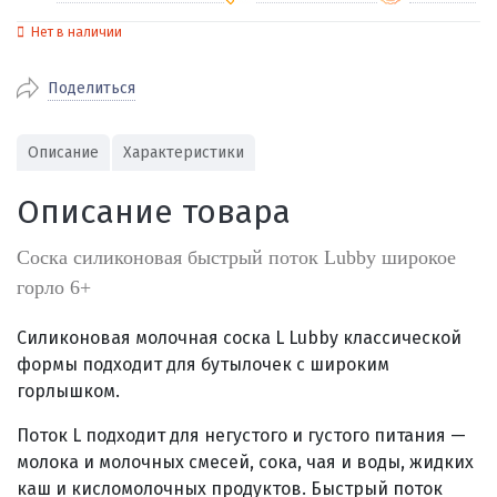
Нет в наличии
По Екатеринбургу бесплатная
от 2000
доставка
Поделиться
Наличными при получении (для
Гарантия 
Екатеринбурга и близлежащих
По близлежащим городам
от 100
Предостав
городов)
стоимость доставки
Описание
Характеристики
Работаем 
Через СБП при получении (для
Отправляем во все регионы России
Екатеринбурга и близлежащих
Работаем
Описание товара
службами Пэк, Кит, Луч, Сдэк, Озон
городов)
производ
доставка, Почта РФ или любой другой
Онлайн через СБП
Соска силиконовая быстрый поток Lubby широкое
транспортной компанией на Ваш выбор
Оплата по счету для юридических лиц
горло 6+
Силиконовая молочная соска L Lubby классической
формы подходит для бутылочек с широким
горлышком.
Поток L подходит для негустого и густого питания —
молока и молочных смесей, сока, чая и воды, жидких
каш и кисломолочных продуктов. Быстрый поток