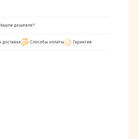
Нашли дешевле?
о доставке
Способы оплаты
Гарантии
гу бесплатная
от 2000
Гарантия на все товары
Наличными при получении (для
Екатеринбурга и близлежащих
м городам
Предоставляем чек при покупке
от 100
городов)
авки
Работаем более 12 лет
Через СБП при получении (для
все регионы России
Екатеринбурга и близлежащих
Работаем только с проверенными
ит, Луч, Сдэк, Озон
городов)
производителями и поставщиками
а РФ или любой другой
Онлайн через СБП
компанией на Ваш выбор
Оплата по счету для юридических лиц