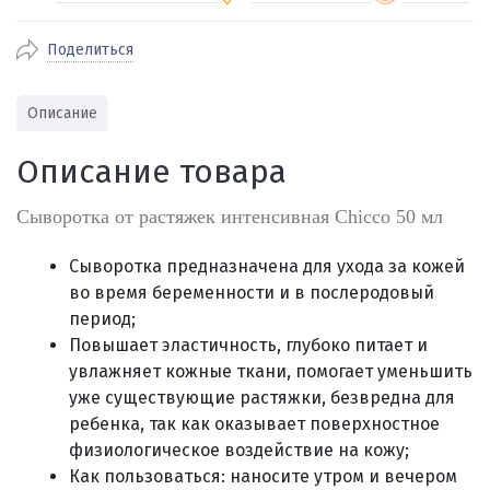
Поделиться
По Екатеринбургу бесплатная
от 2000
доставка
Наличными при получении (для
Гарантия 
Описание
Екатеринбурга и близлежащих
По близлежащим городам
от 100
Предостав
городов)
стоимость доставки
Описание товара
Работаем 
Через СБП при получении (для
Отправляем во все регионы России
Екатеринбурга и близлежащих
Работаем
службами Пэк, Кит, Луч, Сдэк, Озон
Сыворотка от растяжек интенсивная Chicco 50 мл
городов)
производ
доставка, Почта РФ или любой другой
Онлайн через СБП
транспортной компанией на Ваш выбор
Сыворотка предназначена для ухода за кожей
Оплата по счету для юридических лиц
во время беременности и в послеродовый
период;
Повышает эластичность, глубоко питает и
увлажняет кожные ткани, помогает уменьшить
уже существующие растяжки, безвредна для
ребенка, так как оказывает поверхностное
физиологическое воздействие на кожу;
Как пользоваться: наносите утром и вечером