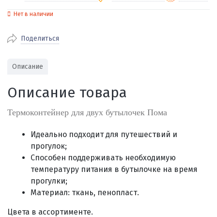
Нет в наличии
По Екатеринбургу бесплатная
от 2000
доставка
Поделиться
Наличными при получении (для
Гарантия 
Екатеринбурга и близлежащих
По близлежащим городам
от 100
Предостав
городов)
стоимость доставки
Описание
Работаем 
Через СБП при получении (для
Отправляем во все регионы России
Екатеринбурга и близлежащих
Работаем
Описание товара
службами Пэк, Кит, Луч, Сдэк, Озон
городов)
производ
доставка, Почта РФ или любой другой
Онлайн через СБП
Термоконтейнер для двух бутылочек Пома
транспортной компанией на Ваш выбор
Оплата по счету для юридических лиц
Идеально подходит для путешествий и
прогулок;
Способен поддерживать необходимую
температуру питания в бутылочке на время
прогулки
;
Материал: ткань, пенопласт.
Цвета в ассортименте.