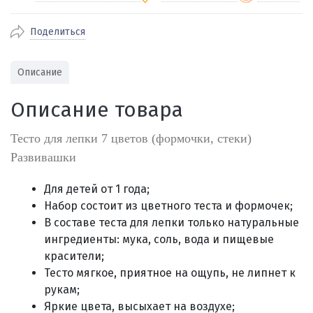
Поделиться
По Екатеринбургу бесплатная
от 2000
доставка
Наличными при получении (для
Гарантия 
Описание
Екатеринбурга и близлежащих
По близлежащим городам
от 100
Предостав
городов)
стоимость доставки
Описание товара
Работаем 
Через СБП при получении (для
Отправляем во все регионы России
Екатеринбурга и близлежащих
Работаем
службами Пэк, Кит, Луч, Сдэк, Озон
Тесто для лепки 7 цветов (формочки, стеки)
городов)
производ
доставка, Почта РФ или любой другой
Развивашки
Онлайн через СБП
транспортной компанией на Ваш выбор
Оплата по счету для юридических лиц
Для детей от 1 года;
Набор состоит из цветного теста и формочек;
В составе теста для лепки только натуральные
ингредиенты: мука, соль, вода и пищевые
красители;
Тесто мягкое, приятное на ощупь, не липнет к
рукам;
Яркие цвета, высыхает на воздухе;