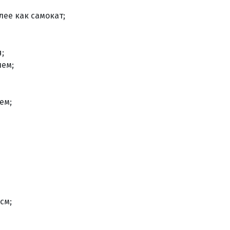
алее как самокат;
;
ем;
ем;
см;