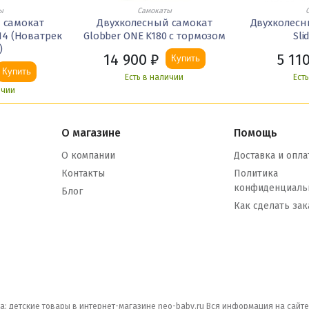
ы
Самокаты
 самокат
Двухколесный самокат
Двухколесн
N4 (Новатрек
Globber ONE K180 с тормозом
Sli
)
14 900
₽
5 11
Купить
Купить
Есть в наличии
Ест
ичии
О магазине
Помощь
О компании
Доставка и опла
Контакты
Политика
конфиденциаль
Блог
Как сделать зак
а: детские товары в интернет-магазине neo-baby.ru Вся информация на сайт