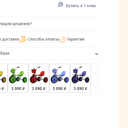
Купить в 1 клик
Нашли дешевле?
о доставке
Способы оплаты
Гарантии
ыбран
гу бесплатная
от 2000
Гарантия на все товары
Наличными при получении (для
Екатеринбурга и близлежащих
м городам
Предоставляем чек при покупке
от 100
городов)
авки
Работаем более 12 лет
Через СБП при получении (для
все регионы России
Екатеринбурга и близлежащих
Работаем только с проверенными
ит, Луч, Сдэк, Озон
городов)
производителями и поставщиками
а РФ или любой другой
Онлайн через СБП
компанией на Ваш выбор
Оплата по счету для юридических лиц