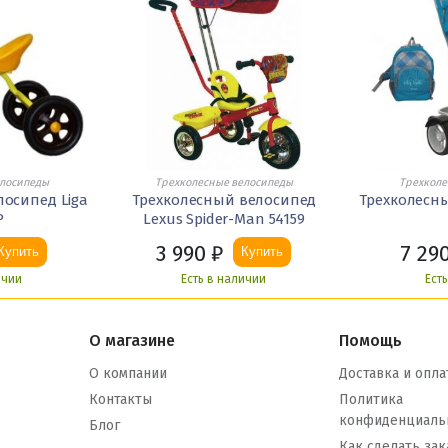
елосипеды
Трехколесные велосипеды
Трехколе
осипед Liga
Трехколесный велосипед
Трехколесны
P
Lexus Spider-Man 54159
3 990
₽
7 29
Купить
Купить
ичии
Есть в наличии
Ест
О магазине
Помощь
О компании
Доставка и опла
Контакты
Политика
конфиденциаль
Блог
Как сделать зак