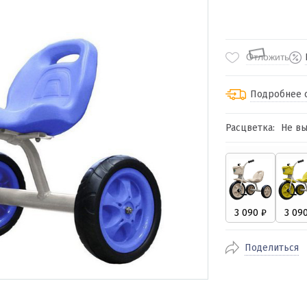
Отложить
Подробнее 
Расцветка:
Не в
По Екатеринбур
доставка
По близлежащи
стоимость дост
Отправляем во 
службами Пэк, К
доставка, Почт
Поделиться
транспортной 