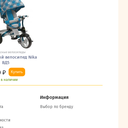
сные велосипеды
й велосипед Nika
ВД5
0
₽
Купить
ь в наличии
Информация
та
Выбор по бренду
ности
аз