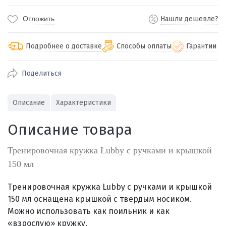
Отложить
Нашли дешевле?
Подробнее о доставке
Способы оплаты
Гарантии
Поделиться
По Екатеринбургу бесплатная
от 2000
доставка
Наличными при получении (для
Гарантия 
Описание
Характеристики
Екатеринбурга и близлежащих
По близлежащим городам
от 100
Предостав
городов)
стоимость доставки
Описание товара
Работаем 
Через СБП при получении (для
Отправляем во все регионы России
Екатеринбурга и близлежащих
Работаем
службами Пэк, Кит, Луч, Сдэк, Озон
Тренировочная кружка Lubby с ручками и крышкой
городов)
производ
доставка, Почта РФ или любой другой
150 мл
Онлайн через СБП
транспортной компанией на Ваш выбор
Оплата по счету для юридических лиц
Тренировочная кружка Lubby с ручками и крышкой
150 мл
оснащена крышкой с твердым носиком.
Можно использовать как поильник и как
«взрослую» кружку.