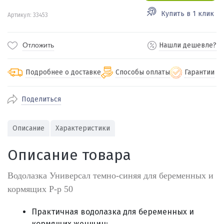
Купить в 1 клик
Артикул: 33453
Отложить
Нашли дешевле?
Подробнее о доставке
Способы оплаты
Гарантии
Поделиться
По Екатеринбургу бесплатная
от 2000
доставка
Наличными при получении (для
Гарантия 
Описание
Характеристики
Екатеринбурга и близлежащих
По близлежащим городам
от 100
Предостав
городов)
стоимость доставки
Описание товара
Работаем 
Через СБП при получении (для
Отправляем во все регионы России
Екатеринбурга и близлежащих
Работаем
службами Пэк, Кит, Луч, Сдэк, Озон
Водолазка Универсал темно-синяя для беременных и
городов)
производ
доставка, Почта РФ или любой другой
кормящих Р-р 50
Онлайн через СБП
транспортной компанией на Ваш выбор
Оплата по счету для юридических лиц
Практичная водолазка для беременных и
кормящих женщин;