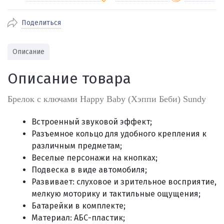
Поделиться
По Екатеринбургу бесплатная
от 2000
доставка
Наличными при получении (для
Гарантия 
Описание
Екатеринбурга и близлежащих
По близлежащим городам
от 100
Предостав
городов)
стоимость доставки
Описание товара
Работаем 
Через СБП при получении (для
Отправляем во все регионы России
Екатеринбурга и близлежащих
Работаем
службами Пэк, Кит, Луч, Сдэк, Озон
Брелок с ключами Happy Baby (Хэппи Беби) Sundy
городов)
производ
доставка, Почта РФ или любой другой
Онлайн через СБП
транспортной компанией на Ваш выбор
Встроенный звуковой эффект;
Оплата по счету для юридических лиц
Разъемное кольцо для удобного крепления к
различным предметам;
Веселые персонажи на кнопках;
Подвеска в виде автомобиля;
Развивает: слуховое и зрительное восприятие,
мелкую моторику и тактильные ощущения;
Батарейки в комплекте;
Материал: АБС-пластик;