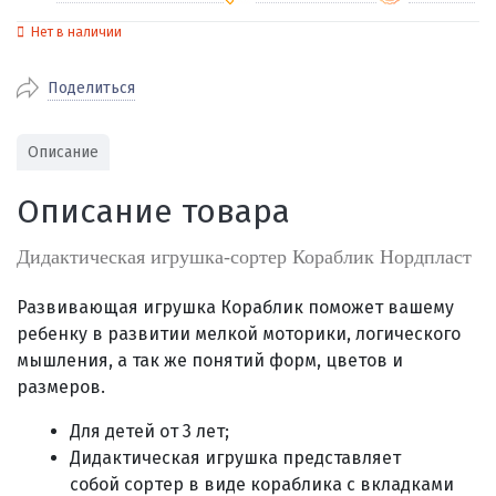
Нет в наличии
По Екатеринбургу бесплатная
от 2000
доставка
Поделиться
Наличными при получении (для
Гарантия 
Екатеринбурга и близлежащих
По близлежащим городам
от 100
Предостав
городов)
стоимость доставки
Описание
Работаем 
Через СБП при получении (для
Отправляем во все регионы России
Екатеринбурга и близлежащих
Работаем
Описание товара
службами Пэк, Кит, Луч, Сдэк, Озон
городов)
производ
доставка, Почта РФ или любой другой
Онлайн через СБП
Дидактическая игрушка-сортер Кораблик Нордпласт
транспортной компанией на Ваш выбор
Оплата по счету для юридических лиц
Развивающая игрушка Кораблик поможет вашему
ребенку в развитии мелкой моторики, логического
мышления, а так же понятий форм, цветов и
размеров.
Для детей от 3 лет;
Дидактическая игрушка представляет
собой
сортер в виде кораблика с вкладками