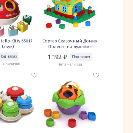
ello Kitty 65017
Сортер Сказочный Домик
(звук)
Полесье на лужайке
1 192
₽
т в наличии
Нет в наличии