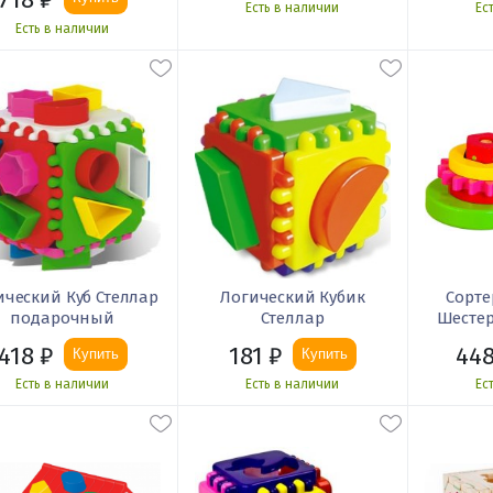
Есть в наличии
Ес
Есть в наличии
ический Куб Стеллар
Логический Кубик
Сорт
подарочный
Стеллар
Шесте
418
₽
181
₽
44
Купить
Купить
Есть в наличии
Есть в наличии
Ес