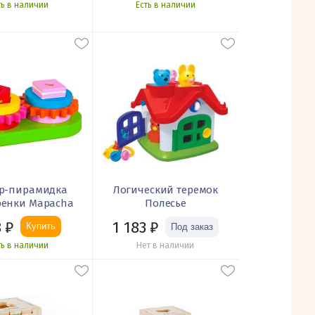
ть в наличии
Есть в наличии
ер-пирамидка
Логический теремок
ренки Mapacha
Полесье
1 183
₽
8
₽
Купить
Нет в наличии
ть в наличии