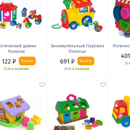
огический домик
Занимательный Паровоз
Логичес
Полесье
Полесье
40
 122
₽
691
₽
Купить
Купить
Ес
Есть в наличии
Есть в наличии