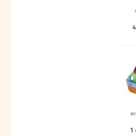
4
Иг
1