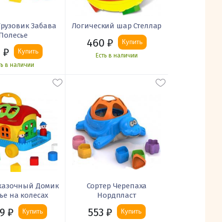
Грузовик Забава
Логический шар Стеллар
Полесье
460
₽
Купить
4
₽
Купить
Есть в наличии
ть в наличии
Сказочный Домик
Сортер Черепаха
ье на колесах
Нордпласт
9
₽
553
₽
Купить
Купить