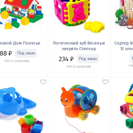
ровой Дом Полесье
Логический куб Веселые
Сортер 
зверята Стеллар
13 эл
88
₽
234
₽
Нет в наличии
Не
Нет в наличии