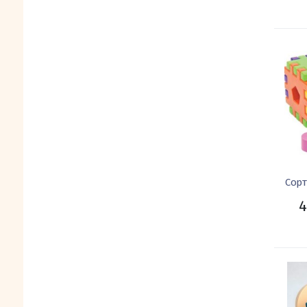
Сор
4