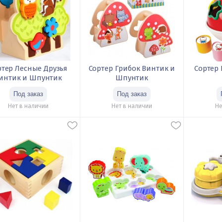
ртер Лесные Друзья
Сортер Грибок Винтик и
Сортер H
интик и Шпунтик
Шпунтик
Нет в наличии
Нет в наличии
Не