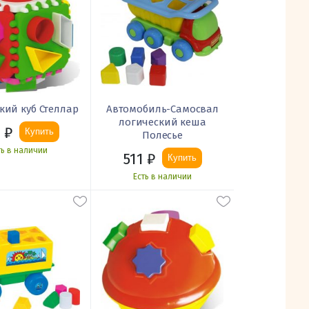
кий куб Стеллар
Автомобиль-Самосвал
логический кеша
1
₽
Купить
Полесье
ть в наличии
511
₽
Купить
Есть в наличии