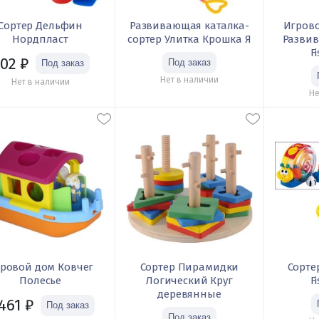
Сортер Дельфин
Развивающая каталка-
Игрово
Нордпласт
сортер Улитка Крошка Я
Разви
F
02
₽
Нет в наличии
Нет в наличии
Не
ровой дом Ковчег
Сортер Пирамидки
Сорте
Полесье
Логический Круг
F
деревянные
 461
₽