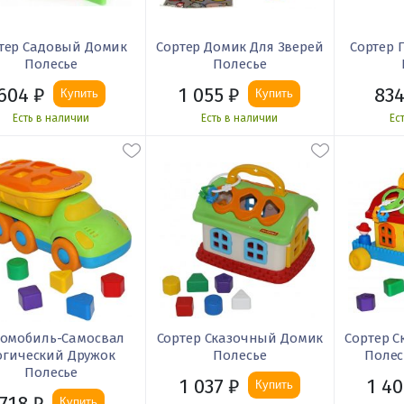
тер Садовый Домик
Сортер Домик Для Зверей
Сортер 
Полесье
Полесье
604
₽
1 055
₽
83
Купить
Купить
Есть в наличии
Есть в наличии
Ес
томобиль-Самосвал
Сортер Сказочный Домик
Сортер 
огический Дружок
Полесье
Полес
Полесье
1 037
₽
1 40
Купить
718
₽
Купить