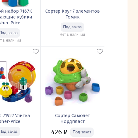
й набор 7167K
Сортер Круг 7 элементов
вающие кубики
Томик
isher-Price
Нет в наличии
т в наличии
р 71922 Улитка
Сортер Самолет
isher-Priсe
Нордпласт
426
₽