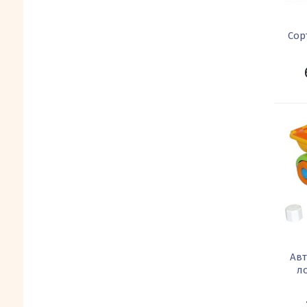
Сор
Ав
л