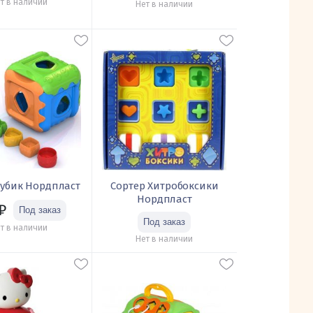
т в наличии
Нет в наличии
Кубик Нордпласт
Сортер Хитробоксики
Нордпласт
₽
т в наличии
Нет в наличии