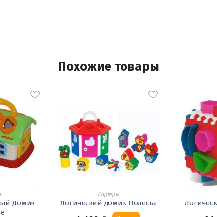
Похожие товары
ы
Сортеры
ный Домик
Логический домик Полесье
Логическ
ье