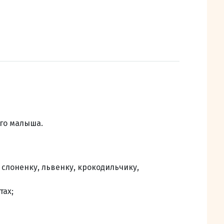
го малыша.
:
слоненку, львенку, крокодильчику,
тах;