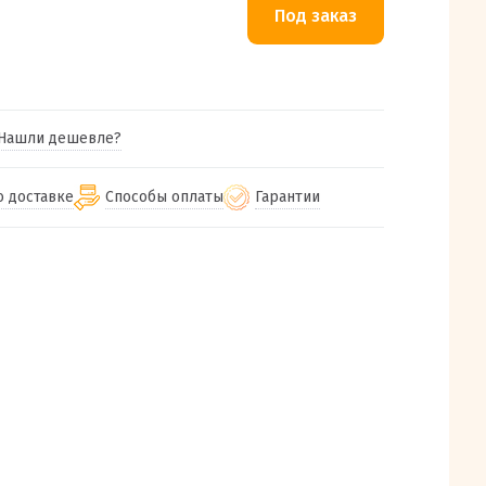
Нашли дешевле?
о доставке
Способы оплаты
Гарантии
гу бесплатная
от 2000
Гарантия на все товары
Наличными при получении (для
Екатеринбурга и близлежащих
м городам
Предоставляем чек при покупке
от 100
городов)
авки
Работаем более 12 лет
Через СБП при получении (для
все регионы России
Екатеринбурга и близлежащих
Работаем только с проверенными
ит, Луч, Сдэк, Озон
городов)
производителями и поставщиками
а РФ или любой другой
Онлайн через СБП
компанией на Ваш выбор
Оплата по счету для юридических лиц