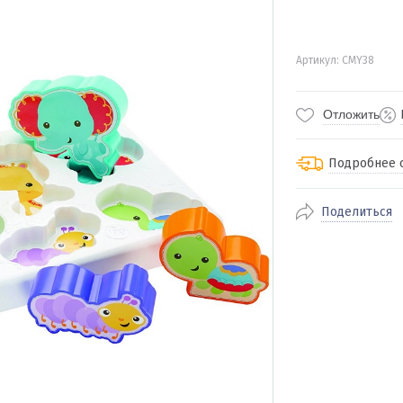
Артикул: CMY38
Отложить
Подробнее 
Поделиться
По Екатеринбур
доставка
По близлежащи
стоимость дост
Отправляем во 
службами Пэк, К
доставка, Почт
транспортной 