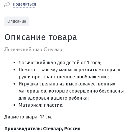
Поделиться
По Екатеринбургу бесплатная
от 2000
доставка
Наличными при получении (для
Гарантия 
Описание
Екатеринбурга и близлежащих
По близлежащим городам
от 100
Предостав
городов)
стоимость доставки
Описание товара
Работаем 
Через СБП при получении (для
Отправляем во все регионы России
Екатеринбурга и близлежащих
Работаем
службами Пэк, Кит, Луч, Сдэк, Озон
Логический шар Стеллар
городов)
производ
доставка, Почта РФ или любой другой
Онлайн через СБП
транспортной компанией на Ваш выбор
Логический шар для детей от 1 года;
Оплата по счету для юридических лиц
Поможет вашему малышу развить моторику
рук и пространственное воображение;
Игрушка сделана из высококачественных
материалов, которые совершенно безопасны
для здоровья вашего ребенка;
Материал: пластик.
Диаметр шара: 17 см.
Производитель: Стеллар, Россия