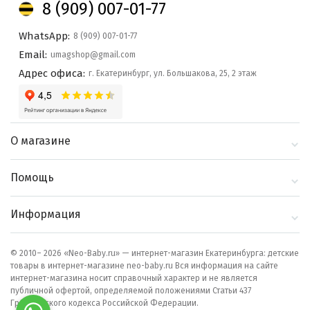
8 (909) 007-01-77
WhatsApp:
8 (909) 007-01-77
Email:
umagshop@gmail.com
Адрес офиса:
г. Екатеринбург, ул. Большакова, 25, 2 этаж
О магазине
О компании
Помощь
Контакты
Доставка и оплата
Информация
Блог
Политика
Выбор по бренду
конфиденциальности
© 2010– 2026 «Neo-Baby.ru» — интернет-магазин Екатеринбурга: детские
товары в интернет-магазине neo-baby.ru Вся информация на сайте
Как сделать заказ
интернет-магазина носит справочный характер и не является
публичной офертой, определяемой положениями Статьи 437
Гражданского кодекса Российской Федерации.