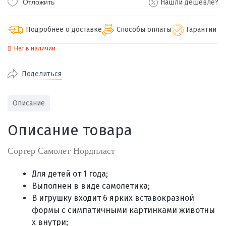
Отложить
Нашли дешевле?
Подробнее о доставке
Способы оплаты
Гарантии
Нет в наличии
По Екатеринбургу бесплатная
от 2000
доставка
Поделиться
Наличными при получении (для
Гарантия 
Екатеринбурга и близлежащих
По близлежащим городам
от 100
Предостав
городов)
стоимость доставки
Описание
Работаем 
Через СБП при получении (для
Отправляем во все регионы России
Екатеринбурга и близлежащих
Работаем
Описание товара
службами Пэк, Кит, Луч, Сдэк, Озон
городов)
производ
доставка, Почта РФ или любой другой
Онлайн через СБП
Сортер Самолет Нордпласт
транспортной компанией на Ваш выбор
Оплата по счету для юридических лиц
Для детей от 1 года;
Выполнен в виде
самолетика;
В игрушку входит
6 ярких вставокразной
формы с симпатичными картинками
животны
х внутри;