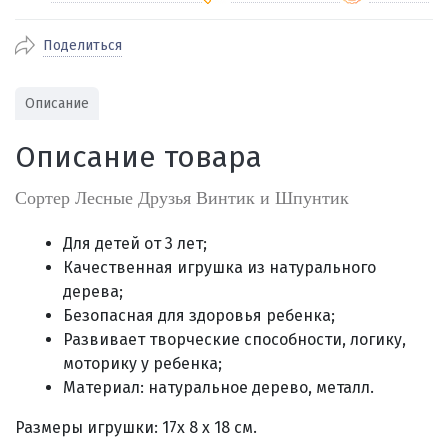
Поделиться
По Екатеринбургу бесплатная
от 2000
доставка
Наличными при получении (для
Гарантия 
Описание
Екатеринбурга и близлежащих
По близлежащим городам
от 100
Предостав
городов)
стоимость доставки
Описание товара
Работаем 
Через СБП при получении (для
Отправляем во все регионы России
Екатеринбурга и близлежащих
Работаем
службами Пэк, Кит, Луч, Сдэк, Озон
Сортер Лесные Друзья Винтик и Шпунтик
городов)
производ
доставка, Почта РФ или любой другой
Онлайн через СБП
транспортной компанией на Ваш выбор
Для детей от 3 лет;
Оплата по счету для юридических лиц
Качественная игрушка из натурального
дерева;
Безопасная для здоровья ребенка;
Развивает творческие способности, логику,
моторику у ребенка;
Материал: натуральное дерево, металл.
Размеры игрушки: 17х 8 х 18 см.