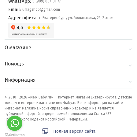
WhatsApp:
8 (909) 007-01-77
Email:
umagshop@gmail.com
Адрес офиса:
г. Екатеринбург, ул. Большакова, 25, 2 этаж
О магазине
О компании
Помощь
Контакты
Доставка и оплата
Информация
Блог
Политика
Выбор по бренду
конфиденциальности
© 2010– 2026 «Neo-Baby.ru» — интернет-магазин Екатеринбурга: детские
товары в интернет-магазине neo-baby.ru Вся информация на сайте
Как сделать заказ
интернет-магазина носит справочный характер и не является
публичной офертой, определяемой положениями Статьи 437
Гражданского кодекса Российской Федерации.
Полная версия сайта