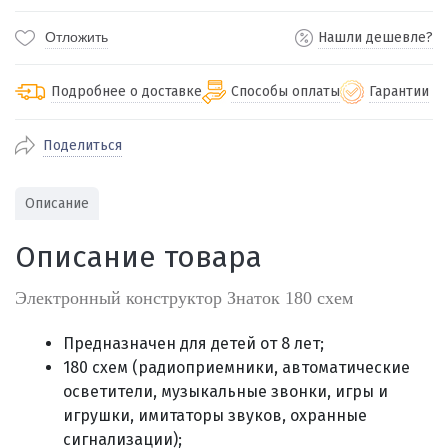
Отложить
Нашли дешевле?
Подробнее о доставке
Способы оплаты
Гарантии
Поделиться
По Екатеринбургу бесплатная
от 2000
доставка
Наличными при получении (для
Гарантия 
Описание
Екатеринбурга и близлежащих
По близлежащим городам
от 100
Предостав
городов)
стоимость доставки
Описание товара
Работаем 
Через СБП при получении (для
Отправляем во все регионы России
Екатеринбурга и близлежащих
Работаем
службами Пэк, Кит, Луч, Сдэк, Озон
Электронный конструктор Знаток 180 схем
городов)
производ
доставка, Почта РФ или любой другой
Онлайн через СБП
транспортной компанией на Ваш выбор
Предназначен для детей от 8 лет;
Оплата по счету для юридических лиц
180 схем (
радиоприемники, автоматические
осветители, музыкальные звонки, игры и
игрушки, имитаторы звуков, охранные
сигнализации
);