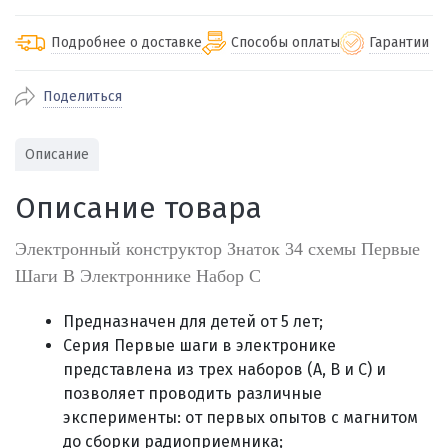
Подробнее о доставке
Способы оплаты
Гарантии
Поделиться
По Екатеринбургу бесплатная
от 2000
доставка
Наличными при получении (для
Гарантия 
Описание
Екатеринбурга и близлежащих
По близлежащим городам
от 100
Предостав
городов)
стоимость доставки
Описание товара
Работаем 
Через СБП при получении (для
Отправляем во все регионы России
Екатеринбурга и близлежащих
Работаем
службами Пэк, Кит, Луч, Сдэк, Озон
Электронный конструктор Знаток 34 схемы Первые
городов)
производ
доставка, Почта РФ или любой другой
Шаги В Электроннике Набор C
Онлайн через СБП
транспортной компанией на Ваш выбор
Оплата по счету для юридических лиц
Предназначен для детей от 5 лет;
Серия Первые шаги в электронике
представлена из трех наборов (A, B и C) и
позволяет проводить различные
эксперименты: от первых опытов с магнитом
до сборки радиоприемника;