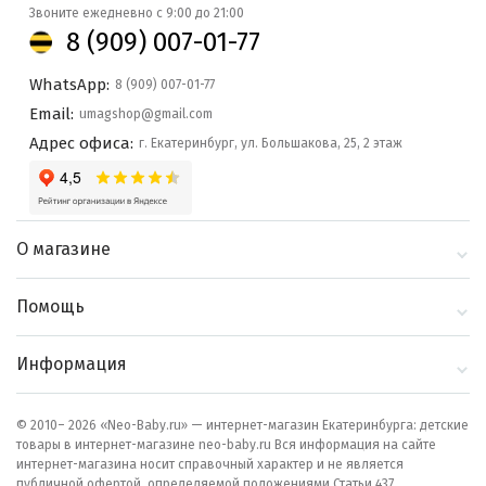
Звоните ежедневно с 9:00 до 21:00
8 (909) 007-01-77
WhatsApp:
8 (909) 007-01-77
Email:
umagshop@gmail.com
Адрес офиса:
г. Екатеринбург, ул. Большакова, 25, 2 этаж
О магазине
О компании
Помощь
Контакты
Доставка и оплата
Информация
Блог
Политика
Выбор по бренду
конфиденциальности
© 2010– 2026 «Neo-Baby.ru» — интернет-магазин Екатеринбурга: детские
товары в интернет-магазине neo-baby.ru Вся информация на сайте
Как сделать заказ
интернет-магазина носит справочный характер и не является
публичной офертой, определяемой положениями Статьи 437