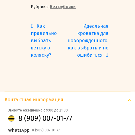
Рубрика:
Без рубрики
Навигация
Предыдущая
Следующая
Как
Идеальная
по
запись:
запись:
правильно
кроватка для
записям
выбрать
новорожденного:
детскую
как выбрать и не
коляску?
ошибиться
Контактная информация
Звоните ежедневно с 9:00 до 21:00
8 (909) 007-01-77
WhatsApp:
8 (909) 007-01-77