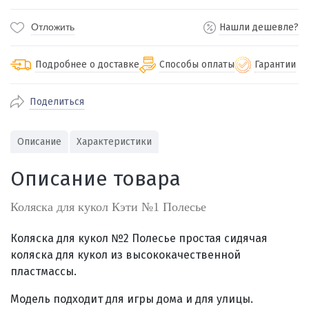
Отложить
Нашли дешевле?
Подробнее о доставке
Способы оплаты
Гарантии
Поделиться
По Екатеринбургу бесплатная
от 2000
доставка
Наличными при получении (для
Гарантия 
Описание
Характеристики
Екатеринбурга и близлежащих
По близлежащим городам
от 100
Предостав
городов)
стоимость доставки
Описание товара
Работаем 
Через СБП при получении (для
Отправляем во все регионы России
Екатеринбурга и близлежащих
Работаем
службами Пэк, Кит, Луч, Сдэк, Озон
Коляска для кукол Кэти №1 Полесье
городов)
производ
доставка, Почта РФ или любой другой
Онлайн через СБП
транспортной компанией на Ваш выбор
Коляска для кукол №2 Полесье п
ростая сидячая
Оплата по счету для юридических лиц
коляска для кукол из высококачественной
пластмассы.
Модель подходит
для игры дома и для улицы.