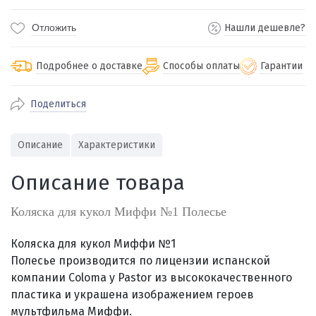
Отложить
Нашли дешевле?
Подробнее о доставке
Способы оплаты
Гарантии
Поделиться
По Екатеринбургу бесплатная
от 2000
доставка
Наличными при получении (для
Гарантия 
Описание
Характеристики
Екатеринбурга и близлежащих
По близлежащим городам
от 100
Предостав
городов)
стоимость доставки
Описание товара
Работаем 
Через СБП при получении (для
Отправляем во все регионы России
Екатеринбурга и близлежащих
Работаем
службами Пэк, Кит, Луч, Сдэк, Озон
Коляска для кукол Миффи №1 Полесье
городов)
производ
доставка, Почта РФ или любой другой
Онлайн через СБП
транспортной компанией на Ваш выбор
Коляска для кукол Миффи №1
Оплата по счету для юридических лиц
Полесье
производится по лицензии испанской
компании Coloma y Pastor из высококачественного
пластика
и украшена изображением
героев
мультфильма Миффи
.