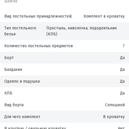
Шила
Вид постельных принадлежностей;
Комплект в кроватку
Тип постельного
Простынь, наволочка, пододеяльник
белья
(КПБ)
Количество постельных предметов
7
Борт
Да
Балдахин
Да
Одеяло и подушка
Да
КПБ
Да
Вид борта
Сплошной
Для чего комплект
В кроватку
В круглую / овальную кроватку
Нет