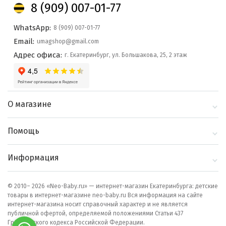
8 (909) 007-01-77
WhatsApp:
8 (909) 007-01-77
Email:
umagshop@gmail.com
Адрес офиса:
г. Екатеринбург, ул. Большакова, 25, 2 этаж
О магазине
О компании
Помощь
Контакты
Доставка и оплата
Информация
Блог
Политика
Выбор по бренду
конфиденциальности
© 2010– 2026 «Neo-Baby.ru» — интернет-магазин Екатеринбурга: детские
товары в интернет-магазине neo-baby.ru Вся информация на сайте
Как сделать заказ
интернет-магазина носит справочный характер и не является
публичной офертой, определяемой положениями Статьи 437
Гражданского кодекса Российской Федерации.