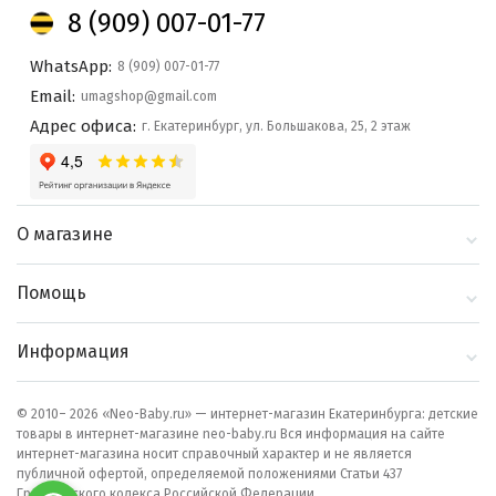
8 (909) 007-01-77
WhatsApp:
8 (909) 007-01-77
Email:
umagshop@gmail.com
Адрес офиса:
г. Екатеринбург, ул. Большакова, 25, 2 этаж
О магазине
О компании
Помощь
Контакты
Доставка и оплата
Информация
Блог
Политика
Выбор по бренду
конфиденциальности
© 2010– 2026 «Neo-Baby.ru» — интернет-магазин Екатеринбурга: детские
товары в интернет-магазине neo-baby.ru Вся информация на сайте
Как сделать заказ
интернет-магазина носит справочный характер и не является
публичной офертой, определяемой положениями Статьи 437
Гражданского кодекса Российской Федерации.