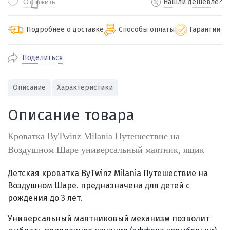
Отложить
Нашли дешевле?
Подробнее о доставке
Способы оплаты
Гарантии
Поделиться
По Екатеринбургу бесплатная
от 2000
доставка
Наличными при получении (для
Гарантия 
Описание
Характеристики
Екатеринбурга и близлежащих
По близлежащим городам
от 100
Предостав
городов)
стоимость доставки
Описание товара
Работаем 
Через СБП при получении (для
Отправляем во все регионы России
Екатеринбурга и близлежащих
Работаем
службами Пэк, Кит, Луч, Сдэк, Озон
Кроватка ByTwinz Milania Путешествие на
городов)
производ
доставка, Почта РФ или любой другой
Воздушном Шаре универсальный маятник, ящик
Онлайн через СБП
транспортной компанией на Ваш выбор
Оплата по счету для юридических лиц
Детская кроватка ByTwinz Milania Путешествие на
Воздушном Шаре. предназначена для детей с
рождения до 3 лет.
Универсальный маятниковый механизм позволит