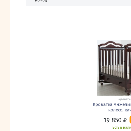
Комод
Кроватк
Кроватка Анжели
колесо, ка
19 850
₽
Есть в нал