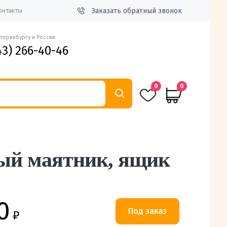
Заказать обратный звонок
онтакты
атеринбургу и России
43) 266-40-46
0
0
ый маятник, ящик
0
₽