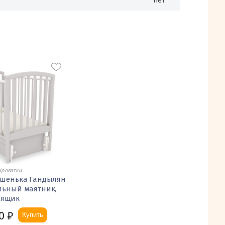
Нет
Кроватки
ашенька Гандылян
льный маятник,
ящик
0
₽
Купить