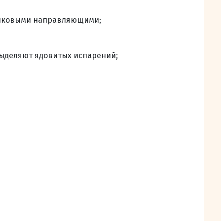
риковыми направляющими;
выделяют ядовитых испарений;