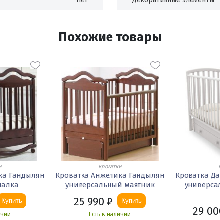
Нет
Декоративные элементы
Похожие товары
и
Кроватки
ка Гандылян
Кроватка Анжелика Гандылян
Кроватка Д
чалка
универсальный маятник
универса
25 990
₽
Купить
Купить
29 00
ичии
Есть в наличии