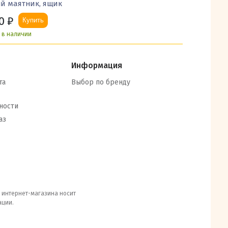
й маятник, ящик
0
₽
Купить
ь в наличии
Информация
та
Выбор по бренду
ности
аз
е интернет-магазина носит
ации.