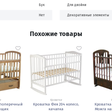
Бук
Для двойни
Нет
Декоративные элементы
Похожие товары
и
Кроватки
1 поперечный
Кроватка Фея 204 колесо,
Кроватка
 ящик
качалка
Можга на