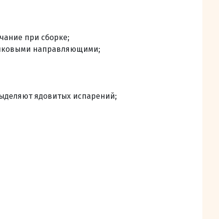
чание при сборке;
риковыми направляющими;
выделяют ядовитых испарений;