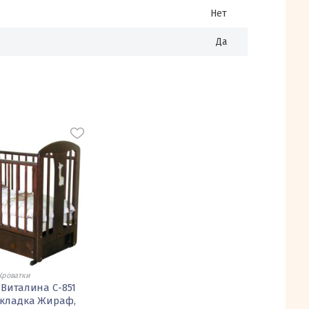
Нет
Да
Кроватки
 Виталина С-851
кладка Жираф,