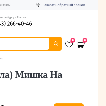
Заказать обратный звонок
онтакты
атеринбургу и России
43) 266-40-46
0
0
ик
лла) Мишка На