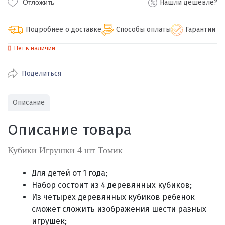
Отложить
Нашли дешевле?
Подробнее о доставке
Способы оплаты
Гарантии
Нет в наличии
По Екатеринбургу бесплатная
от 2000
доставка
Поделиться
Наличными при получении (для
Гарантия 
Екатеринбурга и близлежащих
По близлежащим городам
от 100
Предостав
городов)
стоимость доставки
Описание
Работаем 
Через СБП при получении (для
Отправляем во все регионы России
Екатеринбурга и близлежащих
Работаем
Описание товара
службами Пэк, Кит, Луч, Сдэк, Озон
городов)
производ
доставка, Почта РФ или любой другой
Онлайн через СБП
Кубики Игрушки 4 шт Томик
транспортной компанией на Ваш выбор
Оплата по счету для юридических лиц
Для детей от 1 года;
Набор состоит из 4 деревянных кубиков;
Из четырех деревянных кубиков ребенок
сможет сложить
изображения шести
разных
игрушек;