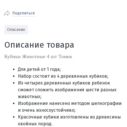
По Екатеринбургу бесплатная
от 2000
доставка
Поделиться
Наличными при получении (для
Гарантия 
Екатеринбурга и близлежащих
По близлежащим городам
от 100
Предостав
городов)
стоимость доставки
Описание
Работаем 
Через СБП при получении (для
Отправляем во все регионы России
Екатеринбурга и близлежащих
Работаем
Описание товара
службами Пэк, Кит, Луч, Сдэк, Озон
городов)
производ
доставка, Почта РФ или любой другой
Онлайн через СБП
Кубики Животные 4 шт Томик
транспортной компанией на Ваш выбор
Оплата по счету для юридических лиц
Для детей от 1 года;
Набор состоит из 4 деревянных кубиков;
Из четырех деревянных кубиков ребенок
сможет сложить
изображения шести
разных
животных;
Изображение нанесено методом шелкографии
и очень износоустойчиво;
Красочные кубики изготовлены из древесины
хвойных пород.