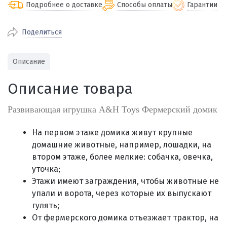
Подробнее о доставке
Способы оплаты
Гарантии
Поделиться
По Екатеринбургу бесплатная
от 2000
доставка
Наличными при получении (для
Гарантия 
Описание
Екатеринбурга и близлежащих
По близлежащим городам
от 100
Предостав
городов)
стоимость доставки
Описание товара
Работаем 
Через СБП при получении (для
Отправляем во все регионы России
Екатеринбурга и близлежащих
Работаем
службами Пэк, Кит, Луч, Сдэк, Озон
Развивающая игрушка A&H Toys Фермерский домик
городов)
производ
доставка, Почта РФ или любой другой
Онлайн через СБП
транспортной компанией на Ваш выбор
На первом этаже домика живут крупные
Оплата по счету для юридических лиц
домашние животные, например, лошадки, на
втором этаже, более мелкие: собачка, овечка,
уточка;
Этажи имеют заграждения, чтобы животные не
упали и ворота, через которые их выпускают
гулять;
От фермерского домика отъезжает трактор, на