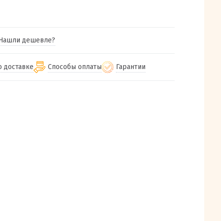
Нашли дешевле?
о доставке
Способы оплаты
Гарантии
гу бесплатная
от 2000
Гарантия на все товары
Наличными при получении (для
Екатеринбурга и близлежащих
м городам
Предоставляем чек при покупке
от 100
городов)
авки
Работаем более 12 лет
Через СБП при получении (для
все регионы России
Екатеринбурга и близлежащих
Работаем только с проверенными
ит, Луч, Сдэк, Озон
городов)
производителями и поставщиками
а РФ или любой другой
Онлайн через СБП
компанией на Ваш выбор
Оплата по счету для юридических лиц