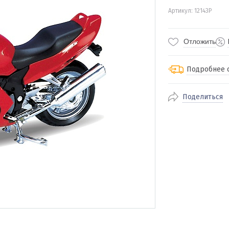
Артикул: 12143P
Отложить
Подробнее 
Поделиться
По Екатеринбур
доставка
По близлежащи
стоимость дост
Отправляем во 
службами Пэк, К
доставка, Почт
транспортной 