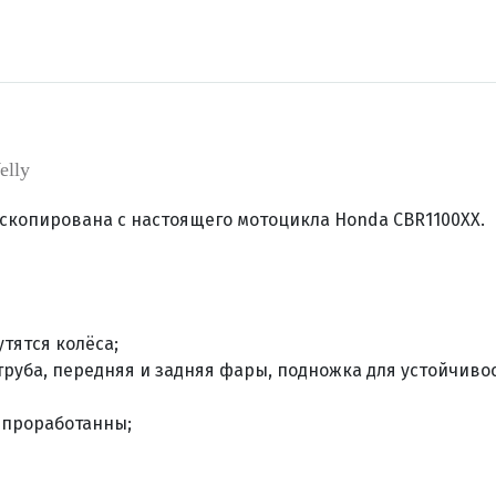
lly
y скопирована с настоящего мотоцикла Honda CBR1100XX.
тятся колёса;
труба, передняя и задняя фары, подножка для устойчивос
 проработанны;