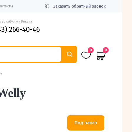
Заказать обратный звонок
онтакты
атеринбургу и России
43) 266-40-46
0
0
ly
Welly