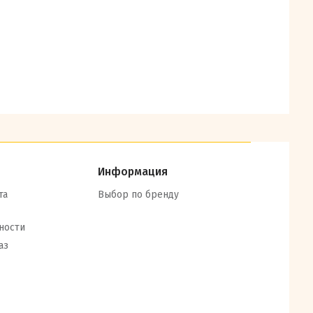
Информация
та
Выбор по бренду
ности
аз