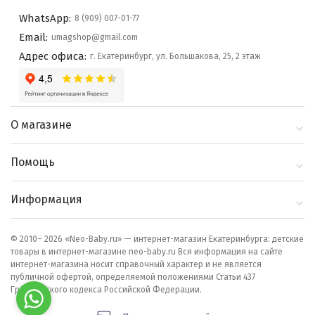
WhatsApp:
8 (909) 007-01-77
Email:
umagshop@gmail.com
Адрес офиса:
г. Екатеринбург, ул. Большакова, 25, 2 этаж
О магазине
О компании
Помощь
Контакты
Доставка и оплата
Информация
Блог
Политика
Выбор по бренду
конфиденциальности
© 2010– 2026 «Neo-Baby.ru» — интернет-магазин Екатеринбурга: детские
товары в интернет-магазине neo-baby.ru Вся информация на сайте
Как сделать заказ
интернет-магазина носит справочный характер и не является
публичной офертой, определяемой положениями Статьи 437
Гражданского кодекса Российской Федерации.