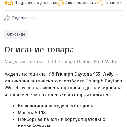
Подробнее о доставке
Способы оплаты
Гарантии
Поделиться
По Екатеринбургу бесплатная
от 2000
доставка
Наличными при получении (для
Гарантия 
Описание
Екатеринбурга и близлежащих
По близлежащим городам
от 100
Предостав
городов)
стоимость доставки
Описание товара
Работаем 
Через СБП при получении (для
Отправляем во все регионы России
Екатеринбурга и близлежащих
Работаем
службами Пэк, Кит, Луч, Сдэк, Озон
Модель мотоцикла 1:18 Triumph Daitona 955I Welly
городов)
производ
доставка, Почта РФ или любой другой
Онлайн через СБП
транспортной компанией на Ваш выбор
Модель мотоцикла 1:18 Triumph Daytona 955I Welly —
Оплата по счету для юридических лиц
миникопия английского спортбайка Triumph Daytona
955I. Игрушечная модель тщательно детализирована
и произведена по лицензии автопроизводителя.
Коллекционная модель мотоцикла;
Масштаб 1:18;
Приборная панель и корпус тщательно
проработанны;