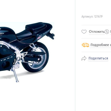
Артикул: 12167P
Отложить
Подробнее 
Поделиться
По Екатеринбур
доставка
По близлежащи
стоимость дост
Отправляем во 
службами Пэк, К
доставка, Почт
транспортной 