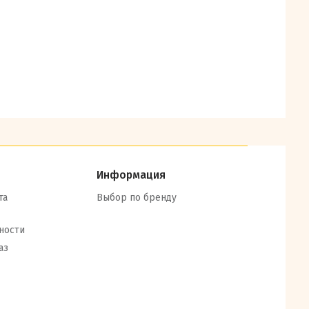
Информация
та
Выбор по бренду
ности
аз