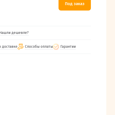
Нашли дешевле?
о доставке
Способы оплаты
Гарантии
гу бесплатная
от 2000
Гарантия на все товары
Наличными при получении (для
Екатеринбурга и близлежащих
м городам
Предоставляем чек при покупке
от 100
городов)
авки
Работаем более 12 лет
Через СБП при получении (для
все регионы России
Екатеринбурга и близлежащих
Работаем только с проверенными
ит, Луч, Сдэк, Озон
городов)
производителями и поставщиками
а РФ или любой другой
Онлайн через СБП
компанией на Ваш выбор
Оплата по счету для юридических лиц