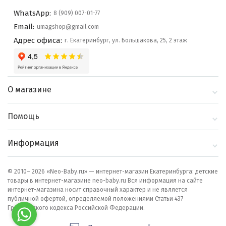
WhatsApp:
8 (909) 007-01-77
Email:
umagshop@gmail.com
Адрес офиса:
г. Екатеринбург, ул. Большакова, 25, 2 этаж
О магазине
О компании
Помощь
Контакты
Доставка и оплата
Информация
Блог
Политика
Выбор по бренду
конфиденциальности
© 2010– 2026 «Neo-Baby.ru» — интернет-магазин Екатеринбурга: детские
товары в интернет-магазине neo-baby.ru Вся информация на сайте
Как сделать заказ
интернет-магазина носит справочный характер и не является
публичной офертой, определяемой положениями Статьи 437
Гражданского кодекса Российской Федерации.